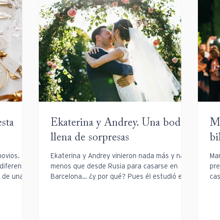
esta
Ekaterina y Andrey. Una boda
Ma
llena de sorpresas
bi
novios.
Ekaterina y Andrey vinieron nada más y nada
Mar
diferente,
menos que desde Rusia para casarse en
pre
a de una...
Barcelona… ¿y por qué? Pues él estudió el
cas
máster aquí,...
Así