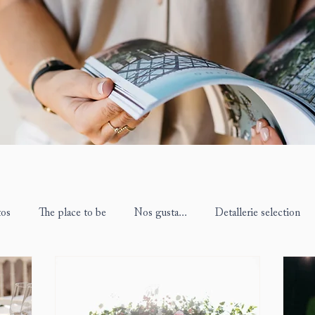
tos
The place to be
Nos gusta...
Detallerie selection