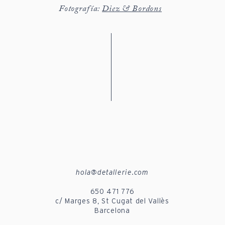
Fotografía:
Diez & Bordons
hola@detallerie.com
650 471 776
c/ Marges 8, St Cugat del Vallès
Barcelona