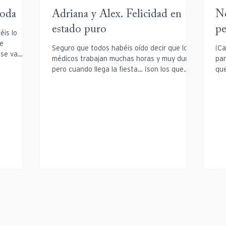
boda
Adriana y Alex. Felicidad en
No
estado puro
pe
is lo
de
Seguro que todos habéis oído decir que los
¡Ca
 se va
médicos trabajan muchas horas y muy duro,
par
pero cuando llega la fiesta… ¡son los que
que
más se...
Tam