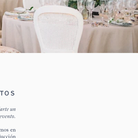
NTOS
darte un
 evento.
emos en
ducción