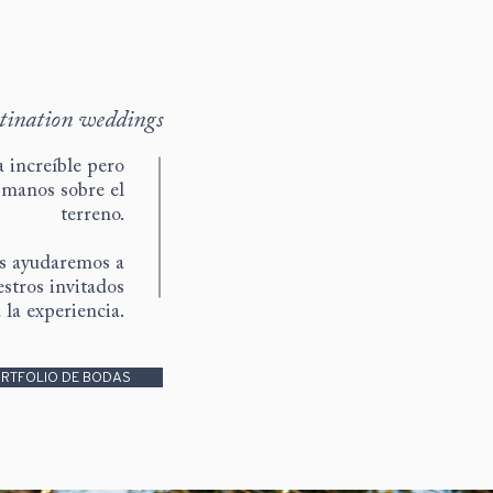
tination weddings
a increíble pero
 manos sobre el
terreno.
os ayudaremos a
estros invitados
la experiencia.
RTFOLIO DE BODAS