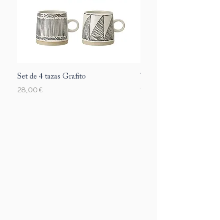
Set de 4 tazas Grafito
Taza Margarite
Precio
Precio
28,00 €
12,00 €