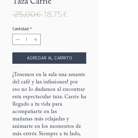
Taza Carrie
Precio
Precio
 25,00 € 
18,75 €
de
Cantidad
*
oferta
AGREGAR AL CARRITO
¡Tenemos en la sala una amante
del café y las infusiones! por
eso no lo dudamos al encontrar
esta espectacular taza. Carrie ha
llegado a tu vida para
acompañarte en las
mañanas más relajadas y
animarte en los momentos de
más estrés. Siempre a tu lado,