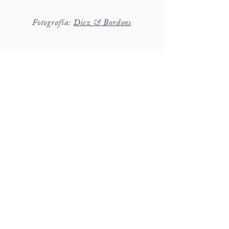
Fotografía:
Diez & Bordons
hola@detallerie.com
650 471 776
c/ Marges 8, St Cugat del Vallès
Barcelona