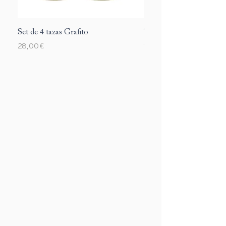
Set de 4 tazas Grafito
Taza Margarite
Precio
Precio
28,00 €
12,00 €