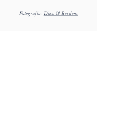
Fotografía:
Diez & Bordons
hola@detallerie.com
650 471 776
c/ Marges 8, St Cugat del Vallès
Barcelona