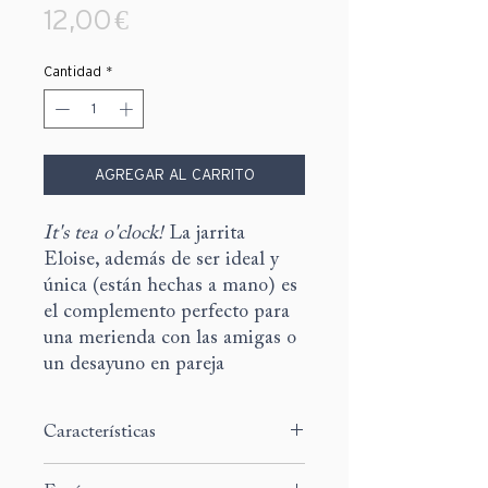
Precio
12,00 €
Cantidad
*
AGREGAR AL CARRITO
It's tea o'clock!
La jarrita
Eloise, además de ser ideal y
única (están hechas a mano) es
el complemento perfecto para
una merienda con las amigas o
un desayuno en pareja
Características
Medidas:
diámetro 8cm / altura 9cm