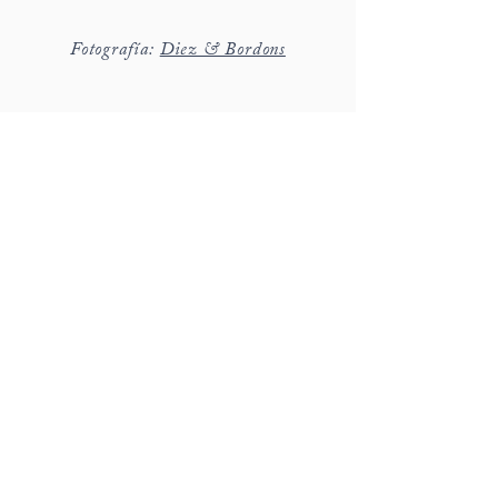
Fotografía:
Diez & Bordons
hola@detallerie.com
650 471 776
c/ Marges 8, St Cugat del Vallès
Barcelona