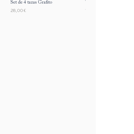
Set de 4 tazas Grafito
Taza Margarite
Precio
Precio
28,00 €
12,00 €