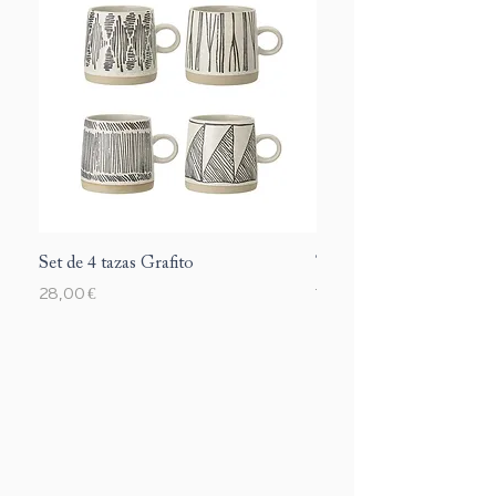
Set de 4 tazas Grafito
Taza Margarite
Precio
Precio
28,00 €
12,00 €