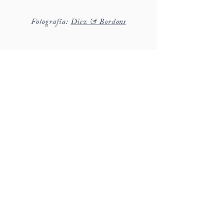
Fotografía:
Diez & Bordons
hola@detallerie.com
650 471 776
c/ Marges 8, St Cugat del Vallès
Barcelona