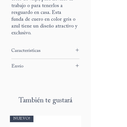
trabajo o para tenerlos a
resguardo en casa. Esta
funda de cuero en color gris o
azul tiene un diseño atractivo y
exclusivo.
Características
Medida:
35,5cm x 26,5 cm. Ideal para
Envío
iPad Pro Mac Book Air de 13" o Mac
Book Pro
El tiempo de preparación y envío de
Material:
Piel
este producto es de 5 a 7 días
Instrucciones de lavado:
Limpiar con
laborables.
un paño seco
También te gustará
NUEVO!