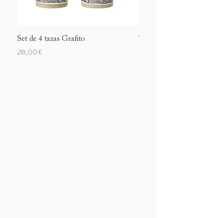
Set de 4 tazas Grafito
Taza Margarite
Precio
Precio
28,00 €
12,00 €