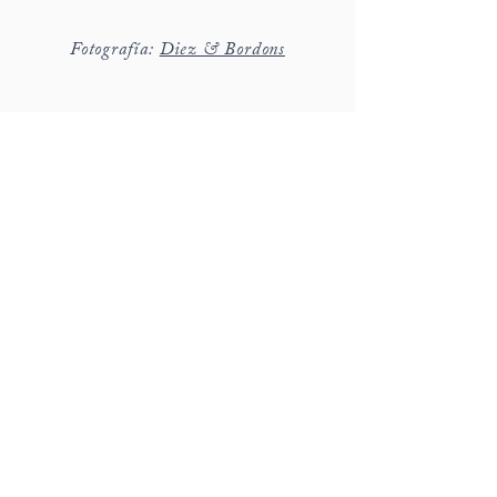
Fotografía:
Diez & Bordons
hola@detallerie.com
650 471 776
c/ Marges 8, St Cugat del Vallès
Barcelona