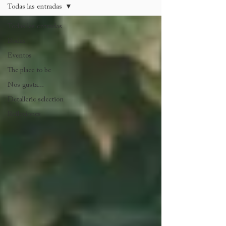
Todas las entradas
Todas las entradas
Bodas
Eventos
The place to be
Nos gusta...
Detallerie selection
Reflexiones