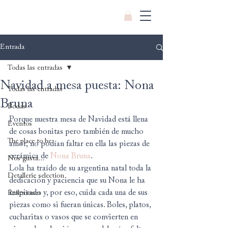
Entrada
Todas las entradas
Navidad a mesa puesta: Nona
Todas las entradas
Bruna
Bodas
Porque nuestra mesa de Navidad está llena 
Eventos
de cosas bonitas pero también de mucho 
The place to be
amor, no podían faltar en ella las piezas de 
cerámica de 
Nona Bruna
.
Nos gusta...
Lola ha traído de su argentina natal toda la 
Detallerie selection
dedicación y paciencia que su Nona le ha 
inspirado y, por eso, cuida cada una de sus 
Reflexiones
piezas como si fueran únicas. Boles, platos, 
cucharitas o vasos que se convierten en 