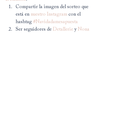
Compartir la imagen del sorteo que 
está en 
nuestro Instagram
 con el 
hashtag 
#Navidadamesapuesta
Ser seguidores de 
Detallerie
 y 
Nona 
Bruna
 en Instagram.
Mañana desvelaremos el último 
colaborador de esta preciosa mesa, no os 
lo perdáis ;)
#winter
#plato
#event
#centrodemesa
#eventos
#bol
#Detallerie
#invierno
#sorteo
#ceramics
#guirnalda
#Mesa
#bodas
#handmade
#wedding
#navidad
#fiestas
#nonabruna
#cerámica
#artesanía
Comentarios