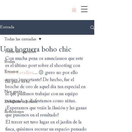
Entrada
Todas las entradas
Una hoguera boho chic
Todas las entradas
Con mucha pena os anunciamos que este 
Bodas
es el último post sobre el shooting con 
Eventos
Miss Cavallier
… ☹ ¡pero no por ello 
menos importante! De hecho, fue el 
The place to be
broche de oro de aquel día tan especial en 
Nos gusta...
el que pudimos trabajar con un equipo 
estupendo y disfrutamos como niñas. 
Detallerie selection
¡Esperamos que veáis la ilusión y las ganas 
Reflexiones
que pusimos en el resultado!
El tercer set tuvo lugar en el jardín de la 
finca, quisimos recrear un espacio pensado 