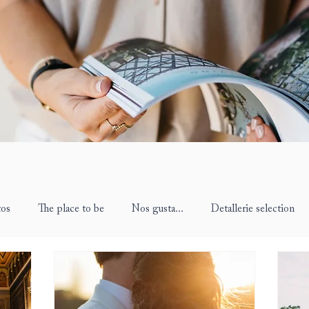
tos
The place to be
Nos gusta...
Detallerie selection