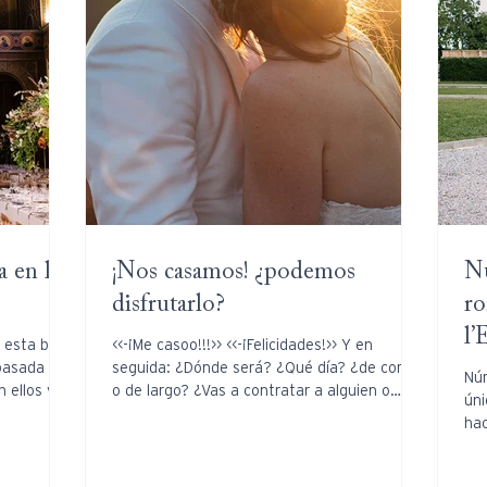
 en la
¡Nos casamos! ¿podemos
Nú
disfrutarlo?
ro
l
 esta boda
<<-¡Me casoo!!!>> <<-¡Felicidades!>> Y en
pasada
seguida: ¿Dónde será? ¿Qué día? ¿de corto
Núr
n ellos y
o de largo? ¿Vas a contratar a alguien o
úni
haréis la...
hac