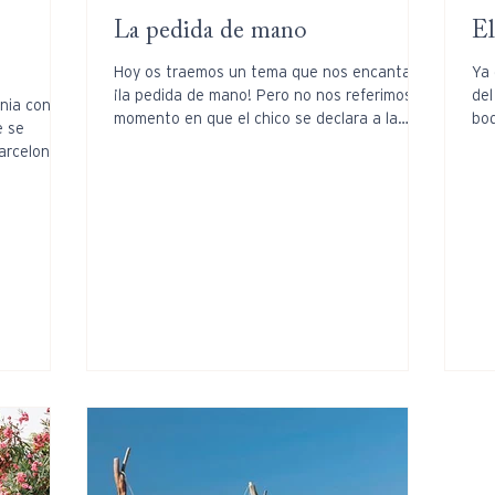
La pedida de mano
El
Hoy os traemos un tema que nos encanta…
Ya 
¡la pedida de mano! Pero no nos referimos al
del
nia con su
momento en que el chico se declara a la
bo
e se
chica y le...
va 
arcelona.