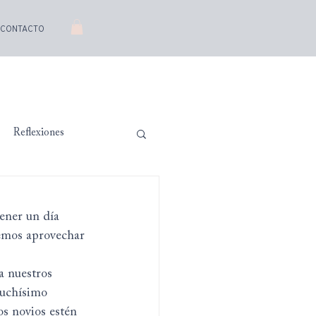
CONTACTO
Reflexiones
ener un día 
emos aprovechar 
a nuestros 
muchísimo 
os novios estén 