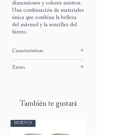
dimensiones y colores neutros.
Una combinación de materiales
única que combina la belleza
del mármol y la sencillez del
hierro.
Características
Medidas:
Envío
largo
30cm, ancho 30cm, altura 45cm
largo 35cm, ancho 35cm, altura 53cm
El tiempo de preparación y envío de
​​​​​​​largo 40cm, ancho 40cm, altura
este producto es de 5 a 7 días
60cm
laborables.
Material:
hierro y mármol.
Color estructura:
latón
También te gustará
NUEVO!