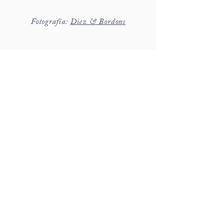
Fotografía:
Diez & Bordons
hola@detallerie.com
650 471 776
c/ Marges 8, St Cugat del Vallès
Barcelona