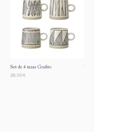
Set de 4 tazas Grafito
Taza Margarite
Precio
Precio
28,00 €
12,00 €