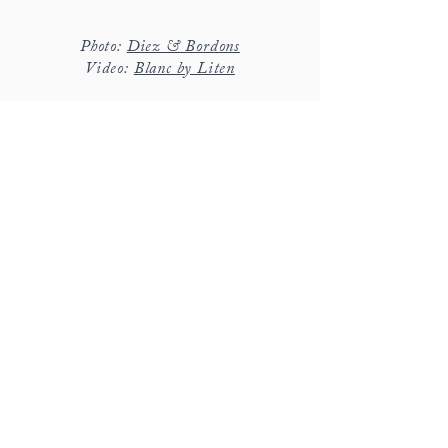
Photo:
Diez & Bordons
​Video:
Blanc by Liten
hola@detallerie.com
Teresa /
+34 650 471 776
Carolina / +34 680 585 365