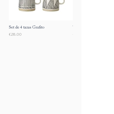
Set de 4 tazas Grafito
Taza Margarite
Price
Price
€28.00
€12.00