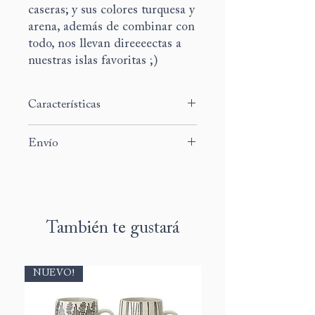
caseras; y sus colores turquesa y
arena, además de combinar con
todo, nos llevan direeeectas a
nuestras islas favoritas ;)
Características
Set de 2 uds.
Envío
Medidas:
25,5x9,5 cm
Material:
cerámica
El tiempo de preparación y envío de
este producto es de 5 a 7 días
laborables.
También te gustará
NUEVO!