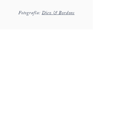
Fotografía:
Diez & Bordons
hola@detallerie.com
650 471 776
c/ Marges 8, St Cugat del Vallès
Barcelona