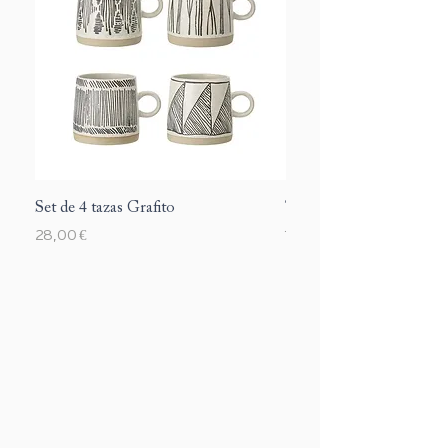
Set de 4 tazas Grafito
Taza Margarite
Precio
Precio
28,00 €
12,00 €