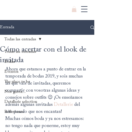
Entrada
Todas las entradas
Cómo acertar con el look de
Todas las entradas
invitada
Bodas
Ahora que estamos a punto de entrar en la 
Eventos
temporada de bodas 2019, y sois muchas 
The place to be
las que vais de invitadas, queremos 
compartir con vosotras algunas ideas y 
Nos gusta...
consejos sobre outfits 😉 ¡Os enseñamos 
Detallerie selection
además algunas invitadas 
Detallerie
 del 
año pasado que nos encantan!
Reflexiones
Muchas oímos boda y ya nos estresamos: 
no tengo nada que ponerme, estoy muy 