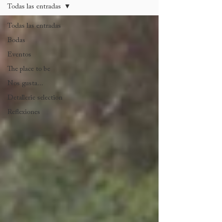
Todas las entradas
Todas las entradas
Bodas
Eventos
The place to be
Nos gusta...
Detallerie selection
Reflexiones