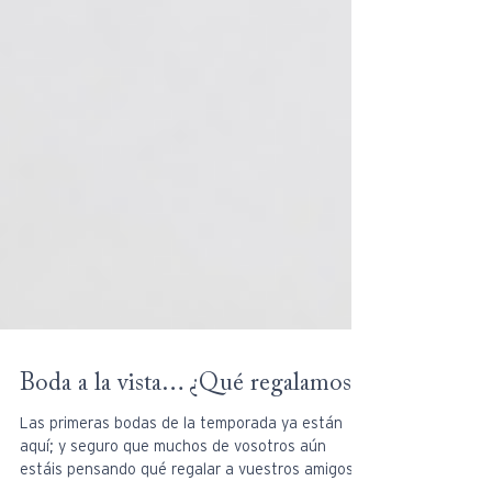
Boda a la vista… ¿Qué regalamos?