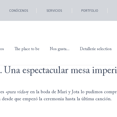
CONÓCENOS
SERVICIOS
PORTFOLIO
tos
The place to be
Nos gusta...
Detallerie selection
. Una espectacular mesa imperi
es 
«pura vida»
y en la boda de Mari y Jota lo pudimos compr
n desde que empezó la ceremonia hasta la última canción.