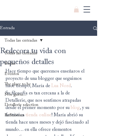
Entrada
Todas las entradas
Redecora tu vida con
Todas las entradas
pequeños detalles
Bodas
Hace tiempo que queremos enseñaros el 
Eventos
proyecto de una blogger que seguimos 
The place to be
hace tiempo, María de 
Lua Nord
.
Su filosofía es tan cercana a la de 
Nos gusta...
Detallerie, que nos sentimos atrapadas 
Detallerie selection
desde el primer momento por su 
blog
, y su 
fantástica 
tienda online
! María abrió su 
Reflexiones
tienda hace unos meses y dejó fascinado al 
mundo… en ella ofrece elementos 