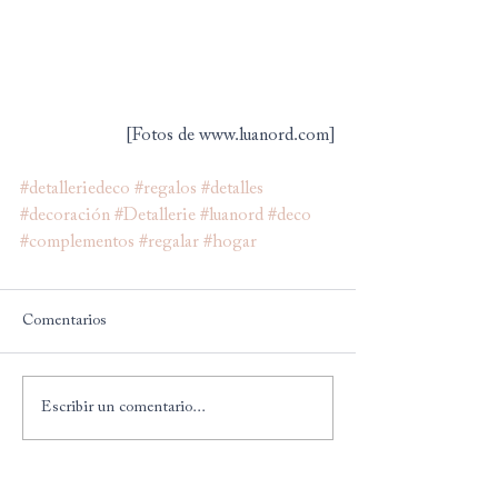
[Fotos de www.luanord.com]
#detalleriedeco
#regalos
#detalles
#decoración
#Detallerie
#luanord
#deco
#complementos
#regalar
#hogar
Comentarios
Escribir un comentario...