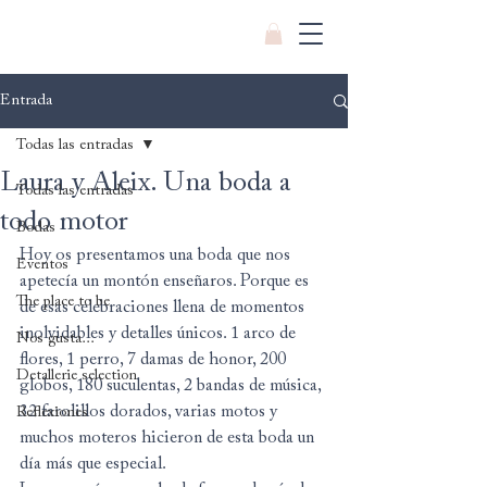
Entrada
Todas las entradas
Laura y Aleix. Una boda a
Todas las entradas
todo motor
Bodas
Hoy os presentamos una boda que nos 
Eventos
apetecía un montón enseñaros. Porque es 
The place to be
de esas celebraciones llena de momentos 
inolvidables y detalles únicos. 1 arco de 
Nos gusta...
flores, 1 perro, 7 damas de honor, 200 
Detallerie selection
globos, 180 suculentas, 2 bandas de música, 
32 farolillos dorados, varias motos y 
Reflexiones
muchos moteros hicieron de esta boda un 
día más que especial.