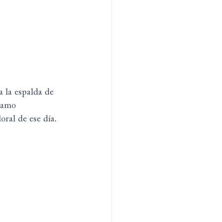
a la espalda de 
ramo 
loral de ese día.