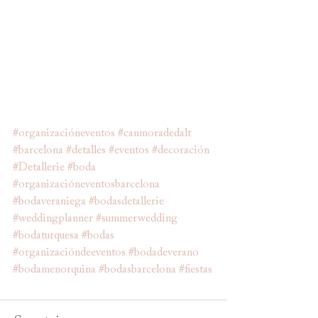
#organizacióneventos
#canmoradedalt
#barcelona
#detalles
#eventos
#decoración
#Detallerie
#boda
#organizacióneventosbarcelona
#bodaveraniega
#bodasdetallerie
#weddingplanner
#summerwedding
#bodaturquesa
#bodas
#organizacióndeeventos
#bodadeverano
#bodamenorquina
#bodasbarcelona
#fiestas