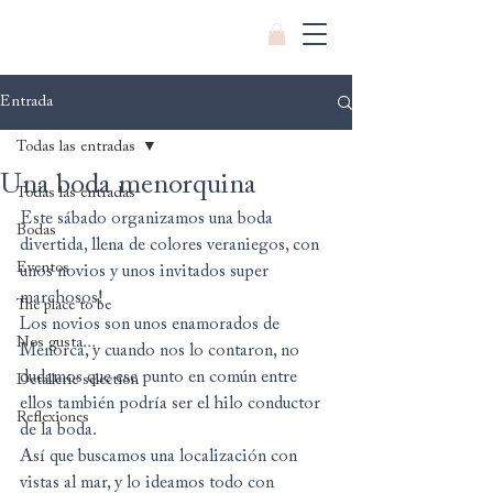
Entrada
Todas las entradas
Una boda menorquina
Todas las entradas
Este sábado organizamos una boda 
Bodas
divertida, llena de colores veraniegos, con 
Eventos
unos novios y unos invitados super 
marchosos!
The place to be
Los novios son unos enamorados de 
Nos gusta...
Menorca, y cuando nos lo contaron, no 
dudamos que ese punto en común entre 
Detallerie selection
ellos también podría ser el hilo conductor 
Reflexiones
de la boda.
Así que buscamos una localización con 
vistas al mar, y lo ideamos todo con 