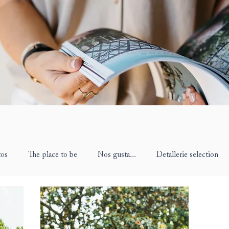
tos
The place to be
Nos gusta...
Detallerie selection