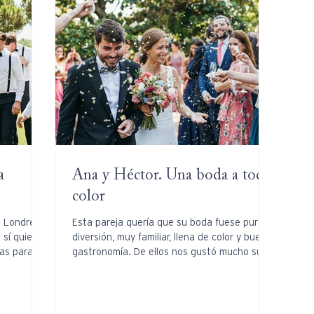
a
Ana y Héctor. Una boda a todo
color
e Londres,
Esta pareja quería que su boda fuese pura
 sí quiero
diversión, muy familiar, llena de color y buena
as para...
gastronomía. De ellos nos gustó mucho su...