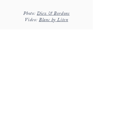
Photo:
Diez & Bordons
​Video:
Blanc by Liten
hola@detallerie.com
Teresa /
+34 650 471 776
Carolina / +34 680 585 365