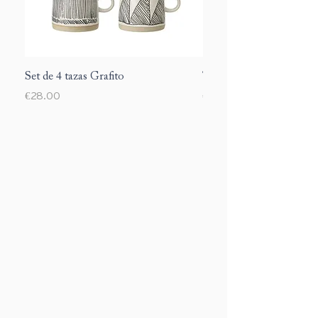
Set de 4 tazas Grafito
Taza Margarite
Price
Price
€28.00
€12.00