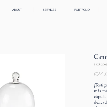
ABOUT
SERVICES
PORTFOLIO
Camp
SKU: 2002
€24.
¡Testig
más má
cúpula 
delicad