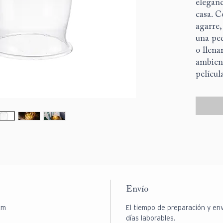
eleganc
casa. C
agarre,
una peq
o llena
ambient
película
Envío
cm
El tiempo de preparación y en
días laborables.