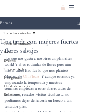
Entrada
Todas las entradas
Una tarde con mujeres fuertes
Todas las entradas
y flores salvajes
Bodas
¡Lo que nos gusta a nosotras un plan after 
Eventos
work! Y si es rodeadas de flores pues aún 
The place to be
más si cabe! Eso fue lo que nos planteó 
Marina, de 
Oh Fleurs
. Y aunque estamos ya 
Nos gusta...
empezando la temporada y nuestras 
Detallerie selection
semanas empiezan a estar abarrotadas de 
reuniones, recados, visitas técnicas… no 
Reflexiones
podíamos dejar de hacerle un hueco a tan 
tentador plan.