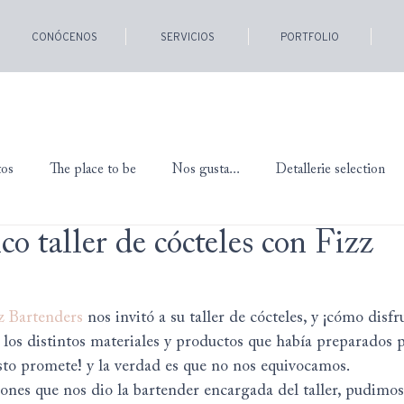
CONÓCENOS
SERVICIOS
PORTFOLIO
tos
The place to be
Nos gusta...
Detallerie selection
o taller de cócteles con Fizz
z Bartenders
 nos invitó a su taller de cócteles, y ¡cómo disf
er los distintos materiales y productos que había preparados 
sto promete! y la verdad es que no nos equivocamos.
iones que nos dio la bartender encargada del taller, pudimos