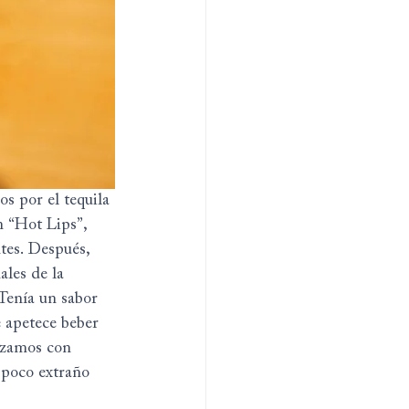
 por el tequila 
n “Hot Lips”, 
tes. Después, 
ales de la 
 Tenía un sabor 
e apetece beber 
izamos con 
 poco extraño 