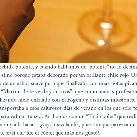
ida potente, y cuando hablamos de “potente” no lo decimos
, si no porque estaba decorado por un brillante chile rojo. U
s de un sabor suave pero que finalizaba con unas notas pican
“Martini de té verde y cítricos”, que como buenas profesion
ilizando hielo enfriado con nitrógeno y distintas infusiones.
ansportaba a esos calurosos días de verano en los que sólo t
o para calmar tu sed. Acabamos con un “Thai cooler” que real
imón y albahaca… ¿vaya mezcla eh?, pues aunque parezca un
, ¡casi que fue el cóctel que más nos gustó!.