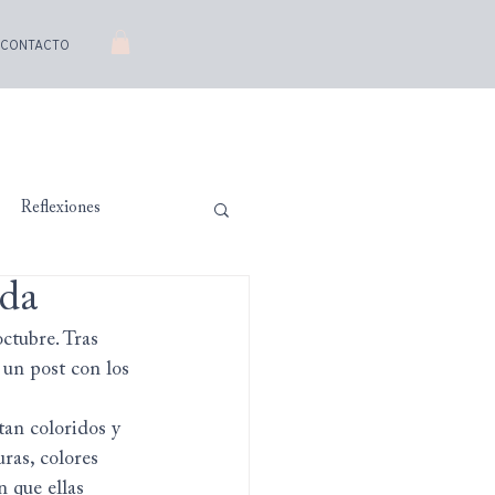
CONTACTO
Reflexiones
oda
ctubre. Tras 
 un post con los 
tan coloridos y 
ras, colores 
n que ellas 