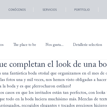
CONÓCENOS
SERVICIOS
PORTFOLIO
tos
The place to be
Nos gusta...
Detallerie selection
ue completan el look de una b
 una fantástica boda otoñal que organizamos en el mes de o
las fotos una y mil veces, nos hemos visto obligadas a hacer
 a la boda y es que ¡derrocharon estilazo!
os casos en que los invitados están tan perfectos, con looks 
que todo en la boda luciera muchísimo más. Mezclas de textu
 arriesgados, recogidos elegantes y tocados preciosos hiciero