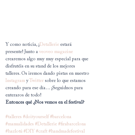
Y como noticia, ¡
Detallerie
 estará 
presente! Junto a 
veoveo magazine 
crearemos algo muy muy especial para que 
disfrutéis en su stand de los mejores 
talleres. Os iremos dando pistas en nuestro 
Instagram
 y 
Twitter
 sobre lo que estamos 
creando para ese día… ¡Seguidnos para 
enteraros de todo!
Entonces qué ¿Nos vemos en el festival?
#talleres
#doityourself
#barcelona
#manualidades
#Detallerie
#firabarcelona
#hazlotú
#DIY
#craft
#handmadefestival