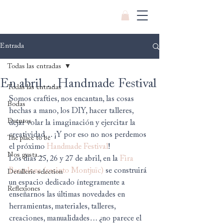
Entrada
Todas las entradas
En abril… Handmade Festival
Todas las entradas
Somos crafties, nos encantan, las cosas 
Bodas
hechas a mano, los DIY, hacer talleres, 
Eventos
dejar volar la imaginación y ejercitar la 
creatividad… ¡Y por eso no nos perdemos 
The place to be
el próximo 
Handmade Festival
!
Nos gusta...
Los días 25, 26 y 27 de abril, en la 
Fira 
Barcelona (recinto Montjuïc)
 se construirá 
Detallerie selection
un espacio dedicado íntegramente a 
Reflexiones
enseñarnos las últimas novedades en 
herramientas, materiales, talleres, 
creaciones, manualidades… ¿no parece el 