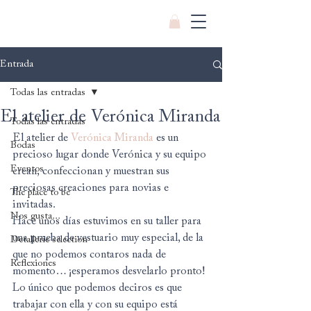
Entrada
Todas las entradas
El atelier de Verónica Miranda
Todas las entradas
El atelier de 
Verónica Miranda
 es un 
Bodas
precioso lugar donde Verónica y su equipo 
Eventos
crean, confeccionan y muestran sus 
preciosas creaciones para novias e 
The place to be
invitadas.
Nos gusta...
Hace unos días estuvimos en su taller para 
una prueba de vestuario muy especial, de la 
Detallerie selection
que no podemos contaros nada de 
Reflexiones
momento… ¡esperamos desvelarlo pronto! 
Lo único que podemos deciros es que 
trabajar con ella y con su equipo está 