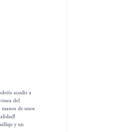
odréis acudir a 
rónea del 
n manos de unos 
alidad! 
illaje y un 