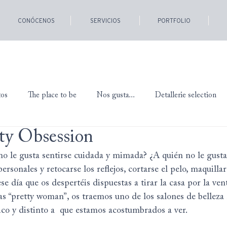
CONÓCENOS
SERVICIOS
PORTFOLIO
tos
The place to be
Nos gusta...
Detallerie selection
ty Obsession
no le gusta sentirse cuidada y mimada? ¿A quién no le gusta
rsonales y retocarse los reflejos, cortarse el pelo, maquillar
e día que os despertéis dispuestas a tirar la casa por la ven
s “pretty woman”, os traemos uno de los salones de belleza 
ico y distinto a  que estamos acostumbrados a ver.