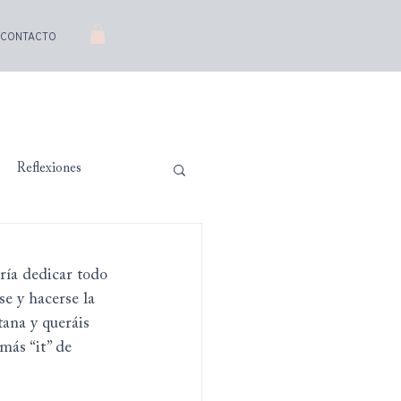
CONTACTO
Reflexiones
ría dedicar todo 
se y hacerse la 
tana y queráis 
más “it” de 