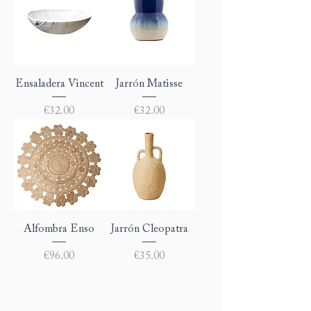
Ensaladera Vincent
Jarrón Matisse
Price
Price
€32.00
€32.00
Alfombra Enso
Jarrón Cleopatra
Price
Price
€96.00
€35.00