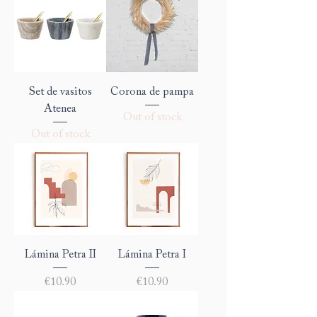
Set de vasitos
Corona de pampa
Atenea
Out of stock
Out of stock
Lámina Petra II
Lámina Petra I
Price
Price
€10.90
€10.90