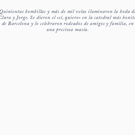
Quinientas bombillas y más de mil velas iluminaron la boda d
Clara y Jorge. Se dieron el «sí, quiero» en la catedral más bonit
de Barcelona y lo celebraron rodeados de amigos y familia, en
una preciosa masía.