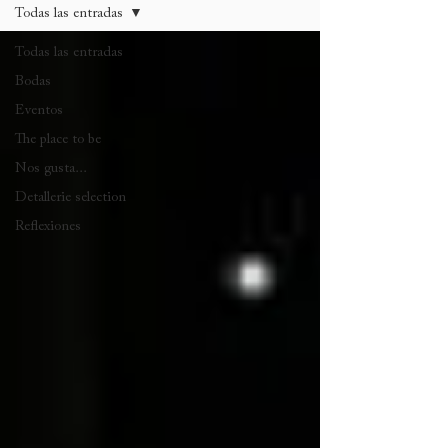
Todas las entradas
Todas las entradas
Bodas
Eventos
The place to be
Nos gusta...
Detallerie selection
Reflexiones