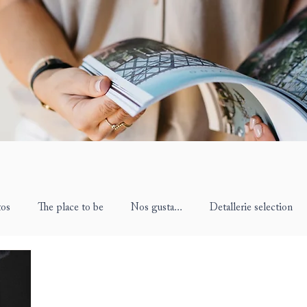
tos
The place to be
Nos gusta...
Detallerie selection