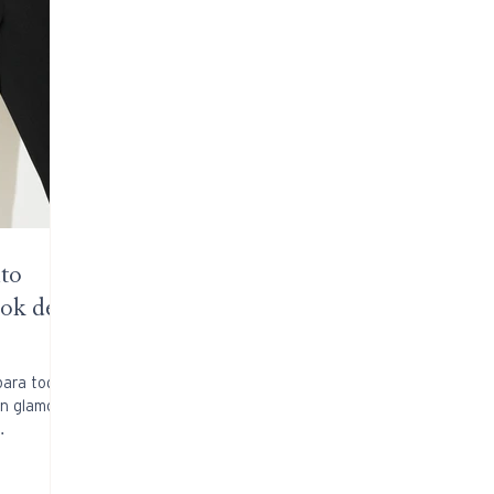
nto
ook de
para todas
an glamour