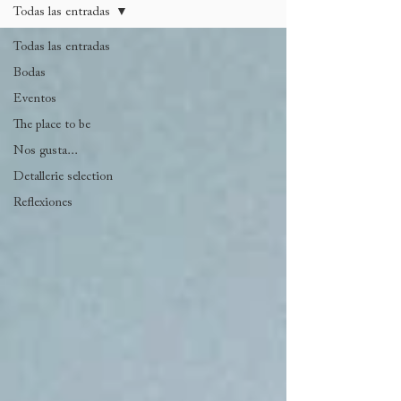
Todas las entradas
Todas las entradas
Bodas
Eventos
The place to be
Nos gusta...
Detallerie selection
Reflexiones