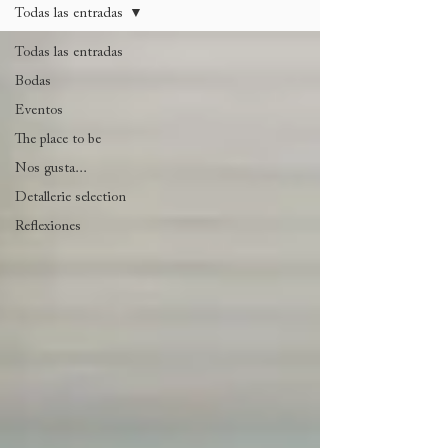
Todas las entradas
Todas las entradas
Bodas
Eventos
The place to be
Nos gusta...
Detallerie selection
Reflexiones