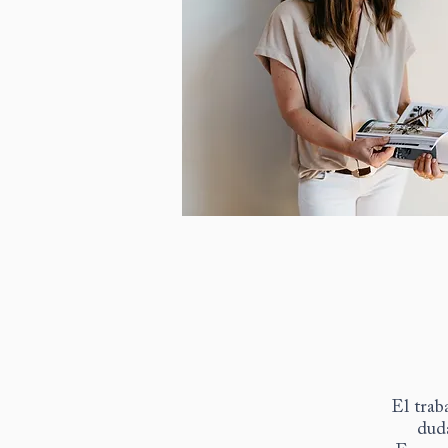
El trab
duda