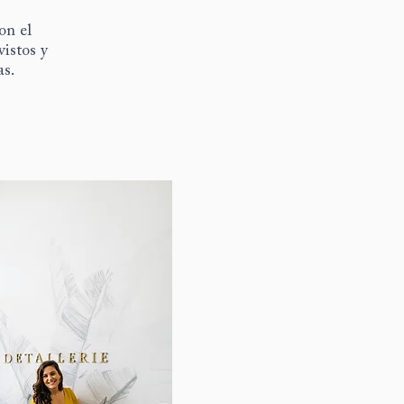
on el
istos y
as.