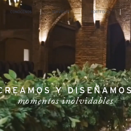
CONÓCENOS
SERVICIOS
PORTFOLIO
CREAMOS Y DISEÑAMO
momentos inolvidables