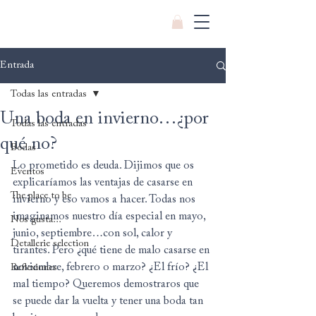
Entrada
Todas las entradas
Una boda en invierno…¿por
Todas las entradas
qué no?
Bodas
Lo prometido es deuda. Dijimos que os 
Eventos
explicaríamos las ventajas de casarse en 
The place to be
invierno y eso vamos a hacer. Todas nos 
imaginamos nuestro día especial en mayo, 
Nos gusta...
junio, septiembre…con sol, calor y 
Detallerie selection
tirantes. Pero ¿qué tiene de malo casarse en 
noviembre, febrero o marzo? ¿El frío? ¿El 
Reflexiones
mal tiempo? Queremos demostraros que 
se puede dar la vuelta y tener una boda tan 