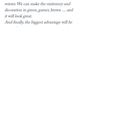
winter. We can make the stationery and 
decoration in green, garnet, brown … and 
it will look great.
And finally, the biggest advantage will be 
going from honeymoon to an exotic place 
in the middle of winter. You will have a 
second summer, and everyone will envy 
you.
#invitadas
#novia
#weddingplanners
#decoración
#piel
#invierno
#boda
#traje
#cena
#terciopelo
#bodasdetallerie
#complementos
#compromiso
#líneagráfica
#novios
#bodasbarcelona
Comentarios