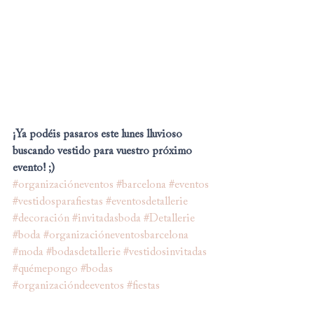
¡Ya podéis pasaros este lunes lluvioso 
buscando vestido para vuestro próximo 
evento! ;)
#organizacióneventos
#barcelona
#eventos
#vestidosparafiestas
#eventosdetallerie
#decoración
#invitadasboda
#Detallerie
#boda
#organizacióneventosbarcelona
#moda
#bodasdetallerie
#vestidosinvitadas
#quémepongo
#bodas
#organizacióndeeventos
#fiestas