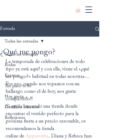
Entrada
Todas las entradas
¿Qué me pongo?
Todas las entradas
La temporada de celebraciones de todo 
Bodas
tipo ya está aquí! y con ella, viene el «¿qué 
Eventos
me pongo?» habitual en todas nosotras… 
Por eso, cuando nos topamos con un 
The place to be
hallazgo como el de hoy, nos gusta 
Nos gusta...
compartirlo!!
Si estáis buscando una tienda donde 
Detallerie selection
encontrar el vestido perfecto para la 
Reflexiones
próxima fiesta a un precio razonable, os 
recomendamos la tienda 
online de 
Apparentia
. Diana y Rebeca han 