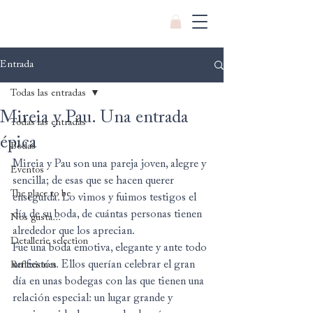
Entrada
Todas las entradas
Mireia y Pau. Una entrada
Todas las entradas
épica
Bodas
Mireia y Pau son una pareja joven, alegre y 
Eventos
sencilla; de esas que se hacen querer 
The place to be
enseguida. Lo vimos y fuimos testigos el 
día de su boda, de cuántas personas tienen 
Nos gusta...
alrededor que los aprecian.
Detallerie selection
Fue una boda emotiva, elegante y ante todo 
un fiestón. Ellos querían celebrar el gran 
Reflexiones
día en unas bodegas con las que tienen una 
relación especial: un lugar grande y 