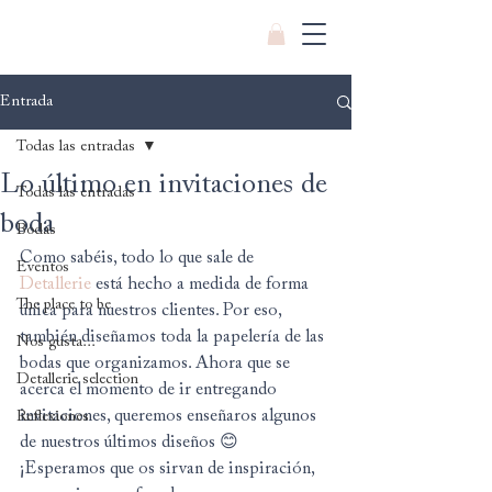
Entrada
Todas las entradas
Lo último en invitaciones de
Todas las entradas
boda
Bodas
Como sabéis, todo lo que sale de 
Eventos
Detallerie
 está hecho a medida de forma 
The place to be
única para nuestros clientes. Por eso, 
también diseñamos toda la papelería de las 
Nos gusta...
bodas que organizamos. Ahora que se 
Detallerie selection
acerca el momento de ir entregando 
invitaciones, queremos enseñaros algunos 
Reflexiones
de nuestros últimos diseños 😊 
¡Esperamos que os sirvan de inspiración, 