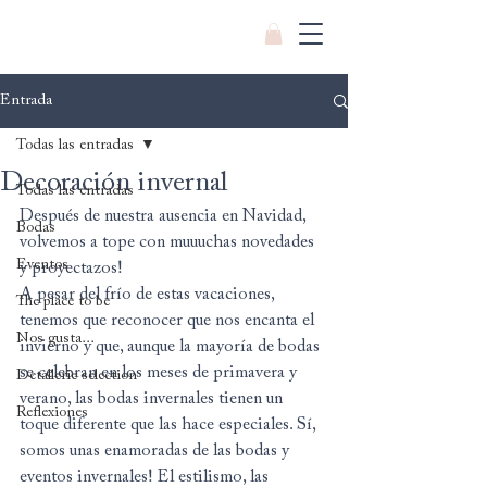
Entrada
Todas las entradas
Decoración invernal
Todas las entradas
Después de nuestra ausencia en Navidad, 
Bodas
volvemos a tope con muuuchas novedades 
Eventos
y proyectazos!
A pesar del frío de estas vacaciones, 
The place to be
tenemos que reconocer que nos encanta el 
Nos gusta...
invierno y que, aunque la mayoría de bodas 
se celebran en los meses de primavera y 
Detallerie selection
verano, las bodas invernales tienen un 
Reflexiones
toque diferente que las hace especiales. Sí, 
somos unas enamoradas de las bodas y 
eventos invernales! El estilismo, las 